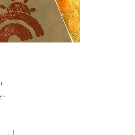
価
0
格
ズ
*