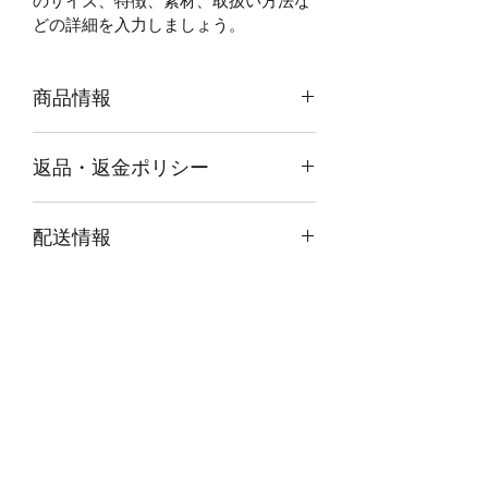
のサイズ、特徴、素材、取扱い方法な
どの詳細を入力しましょう。
商品情報
商品の詳細について記入する欄です。
返品・返金ポリシー
ここに販売する商品のサイズ、特徴、
素材、取扱い方法などの詳細を入力し
商品の返品・返金について記入する欄
ましょう。また、商品のセールスポイ
配送情報
です。購入後、どのように返品または
ントを入力して、購入者の興味を引き
返金できるかを詳しく示しましょう。
つけましょう。
商品の配送について記入する欄です。
手続きを明確に示すことでショップと
ここに商品の配送方法や梱包、配送料
購入者の信頼関係を築くことができま
などについて入力しましょう。不着が
す。
起こった際などの手続きに関しても詳
しく示すことで、ショップの信頼度を
購読登録フォーム
高めることができます。