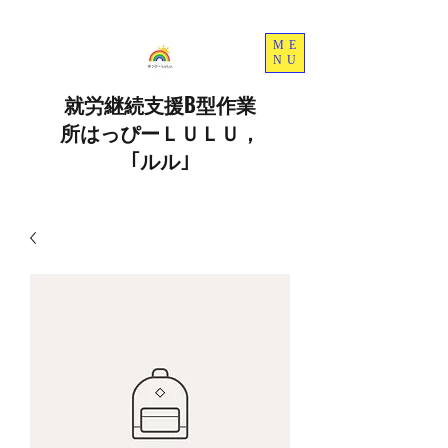
ME
NU
就労継続支援B型作業
所はっぴーＬＵＬＵ，
｢ルル｣